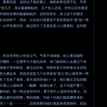
，重要的是，这种法子最折磨人，钢筋铁骨也受不住，号里
熬”他几天，保证服服帖帖的。几个犯人还说，所长以后你要是
到就给你整的服服帖帖的，还特别安全，身上连个伤都没
欢实的样子，我说，以后你们谁要是不老实我就先“熬”他一星
一点声音都没有，都过两天了见我还是小心翼翼的。这些那
，而且有些犯人特讲义气。号里不准抽烟，犯人看见烟特
万嘱咐，一定要带几个烟头回来。有门路的犯人会通过千奇
缕被子里的棉花，裹点洗衣粉，用棉布底子的鞋板在水泥地
把火燃起来，再然后就是几个在里面有“面儿”的人物享用一阵
长了也有了感情，那天就扔给他们一盒，他们像宝贝似的藏
天遇上上级检查，一翻腾，给搜出来了。这下问题严重了。
解到的。那一阵还是90年代，看守所打人是经常的事儿，结
重点被特别照顾，整的很惨。为啥？问他们烟是哪里来的，
吗？！哎－－－－，后来我看到他们都是鼻青脸肿的，也知