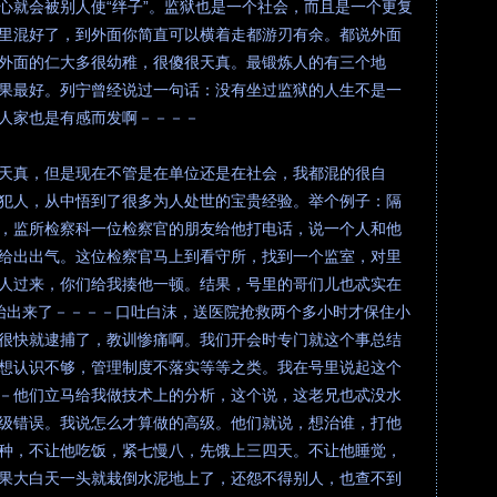
心就会被别人使“绊子”。监狱也是一个社会，而且是一个更复
里混好了，到外面你简直可以横着走都游刃有余。都说外面
外面的仁大多很幼稚，很傻很天真。最锻炼人的有三个地
果最好。列宁曾经说过一句话：没有坐过监狱的人生不是一
人家也是有感而发啊－－－－
天真，但是现在不管是在单位还是在社会，我都混的很自
犯人，从中悟到了很多为人处世的宝贵经验。举个例子：隔
，监所检察科一位检察官的朋友给他打电话，说一个人和他
给出出气。这位检察官马上到看守所，找到一个监室，对里
人过来，你们给我揍他一顿。结果，号里的哥们儿也忒实在
抬出来了－－－－口吐白沫，送医院抢救两个多小时才保住小
很快就逮捕了，教训惨痛啊。我们开会时专门就这个事总结
想认识不够，管理制度不落实等等之类。我在号里说起这个
－他们立马给我做技术上的分析，这个说，这老兄也忒没水
级错误。我说怎么才算做的高级。他们就说，想治谁，打他
种，不让他吃饭，紧七慢八，先饿上三四天。不让他睡觉，
果大白天一头就栽倒水泥地上了，还怨不得别人，也查不到