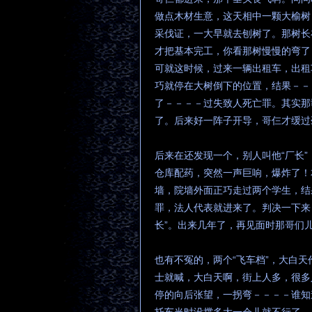
做点木材生意，这天相中一颗大榆树
采伐证，一大早就去刨树了。那树长
才把基本完工，你看那树慢慢的弯了
可就这时候，过来一辆出租车，出租
巧就停在大树倒下的位置，结果－－
了－－－－过失致人死亡罪。其实那
了。后来好一阵子开导，哥仨才缓过
后来在还发现一个，别人叫他“厂长
仓库配药，突然一声巨响，爆炸了！
墙，院墙外面正巧走过两个学生，结
罪，法人代表就进来了。判决一下来
长”。出来几年了，再见面时那哥们儿
也有不冤的，两个“飞车档”，大白
士就喊，大白天啊，街上人多，很多
停的向后张望，一拐弯－－－－谁知