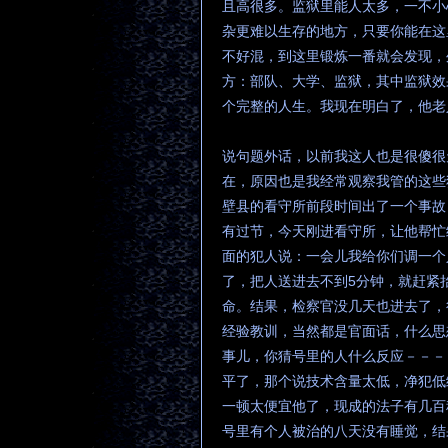
且高很多。监狱里能人太多，一不小
杂更难以生存的地方，只要你能在这
不好混，到这里锻炼一番就会发现，
方：部队、大学、监狱，其中监狱效
个完整的人生。我现在明白了，他老
说句题外话，以前我这人也是很傻很
在，原因也是我经常观察我管的这些
壁县的看守所前段时间出了一个事故
有过节，今天刚进看守所，让他帮忙
面的犯人说：一会儿我给你们调一个
了，把人送进去不到5分钟，就赶紧
命。结果，检察官没几天也进去了，
经验教训，当然都是官面话，什么思
事儿，你猜号里的人什么反应－－－
平了，那个说技术含量太低，净犯低
一顿太便宜他了，现成的法子有几百
号里有个人被治的八天没有睡觉，结