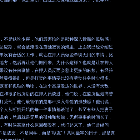
后面的那个也是重伤，出院之后直接就抓进来了，抢夺罪，
，不是缺吃少穿，他们最害怕的是那种深入骨髓的孤独感！
适应期，就会被淹没在孤独寂寞的海里。上面我已经介绍过
果没有合适的工作，就让在押人员做些单调无用的事情，比
地方，然后再让他们搬回来。为什么这样？也就是让在押人
果没有任何事情，在押人员反而会惹出更多的麻烦。有经验
然显得很乱，但是打架的事情要比没有劳动任务时少得多。
寂寞和孤独的动物，在这个高度发达的世界，人没有天敌，
在和很多出所后的在押人员谈过，他们说，在监所里最痛苦
打受气，他们最害怕的是那种深入骨髓的孤独感！他们说，
个人从断奶开始的每一件事情都谈过了，甚至有些人把妻子
说的，然后就是无尽的孤独和烦躁，无所事事的时间长了，
，有时候甚至什么原因都没有，就打起来了。他们曾经问
不是战友，不是同学，而是“狱友”！共同坐牢的日子，那是真