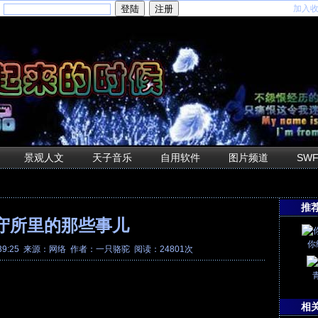
加入
：
景观人文
天子音乐
自用软件
图片频道
SW
推
守所里的那些事儿
你
:39:25 来源：
网络
作者：一只骆驼 阅读：24801次
相