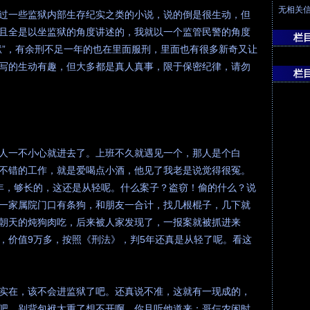
无相关
过一些监狱内部生存纪实之类的小说，说的倒是很生动，但
且全是以坐监狱的角度讲述的，我就以一个监管民警的角度
栏
狱”，有余刑不足一年的也在里面服刑，里面也有很多新奇又让
写的生动有趣，但大多都是真人真事，限于保密纪律，请勿
栏
人一不小心就进去了。上班不久就遇见一个，那人是个白
不错的工作，就是爱喝点小酒，他见了我老是说觉得很冤。
年，够长的，这还是从轻呢。什么案子？盗窃！偷的什么？说
一家属院门口有条狗，和朋友一合计，找几根棍子，几下就
朝天的炖狗肉吃，后来被人家发现了，一报案就被抓进来
，价值9万多，按照《刑法》，判5年还真是从轻了呢。看这
实在，该不会进监狱了吧。还真说不准，这就有一现成的，
吧，别背包袱太重了想不开啊。你且听他道来：哥仨农闲时