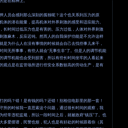
的是在精神上。
押人员会感到那么深刻的孤独呢？这个也关系到压力的原
机体的潜在能量，提高机体对外界刺激的感受和适应能力。
，长时间过低压力也是有害的。压力过低，人体对外界刺激
刺激麻木，反应迟钝。然而人的自我保护功能是不允许这样
就是为什么人在没有事情的时候就会自己去找些事儿来干，
时间无所事事，有些人就会“无事生非”了。但是人的调节机能
的调节机能也会受到损害，所以有些长时间坐牢的人看起来
的观点是在监管场所进行些安全系数较高的劳动生产，是有
打的吗？错！是有钱的吗？还错！别相信电影里的那一套！
守所的时候我一直思索这个问题，通过很长时间的观察，我
为经常违犯监规，所以一段时间之后，就被政府“镇压”了。也
大多爱摆谱，民警也烦，犯人也是有好处的时候跟着你（其