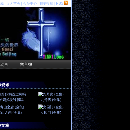
收藏
|
设为首页
|
会员中心
|
我要投稿
|
RSS
F动画
留言簿
荐资讯
给妈妈洗过脚吗
九号房 (全集)
青山之恋 (全集)
女囚门 (全集)
关文章