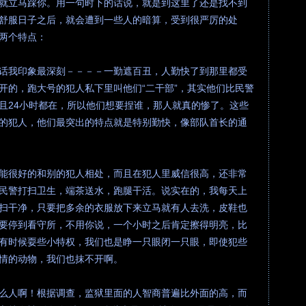
就立马踩你。用一句时下的话说，就是到这里了还是找不到
舒服日子之后，就会遭到一些人的暗算，受到很严厉的处
两个特点：
话我印象最深刻－－－－一勤遮百丑，人勤快了到那里都受
开的，跑大号的犯人私下里叫他们“二干部”，其实他们比民警
且24小时都在，所以他们想要捏谁，那人就真的惨了。这些
的犯人，他们最突出的特点就是特别勤快，像部队首长的通
能很好的和别的犯人相处，而且在犯人里威信很高，还非常
民警打扫卫生，端茶送水，跑腿干活。说实在的，我每天上
扫干净，只要把多余的衣服放下来立马就有人去洗，皮鞋也
要停到看守所，不用你说，一个小时之后肯定擦得明亮，比
有时候耍些小特权，我们也是睁一只眼闭一只眼，即使犯些
情的动物，我们也抹不开啊。
么人啊！根据调查，监狱里面的人智商普遍比外面的高，而