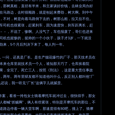
，那树真粗，直径有半米，和主家谈好价钱，去林业局办好
在马路边，去时很顺路，就是刨起来费劲，树大啊。到中午
，不对，树是向着马路倒下去的，树那么粗，拉又拉不住。
车司机也很紧张，赶紧刹车，因为速度快，刹车距离长，赶
－－，不说了，惨啊。人没气了，车也报废了，哥仨也进来
司机也挺惨的，挺帅的一个小伙子，孩子才3岁，一下就没
劲来，5个月后判决下来了，每人判一年。
”，一问，还真是厂长。是生产烟花爆竹的厂子，那天技术员在
本来仓库里就技术员一个人，谁知那天巧了，仓库挨着院
果，全完了。死亡三人，按照《刑法》，这是重大责任事故
，两年。两年里狱友都不知道他叫什么，反正别人都叫他“厂
还说，我一听见“厂长”这俩字儿就腻歪。
天作案，看准一挎包女士骑着摩托车就冲过去，很快得手，那女
人都喊“抓贼啊”，俩人有些紧张，特别是开摩托车的那位，不
道路边停着一辆大货车啊，那速度得有80吧，撞上了。骑摩