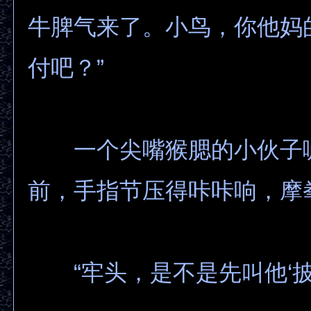
牛脾气来了。小鸟，你他妈
付吧？”
一个尖嘴猴腮的小伙子
前，手指节压得咔咔响，摩
“牢头，是不是先叫他‘披麻