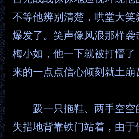
不等他辨别清楚，哄堂大笑
爆发了。笑声像风浪那样袭
梅小如，他一下就被打懵了
来的一点点信心倾刻就土崩
趿一只拖鞋、两手空空
失措地背靠铁门站着，由于