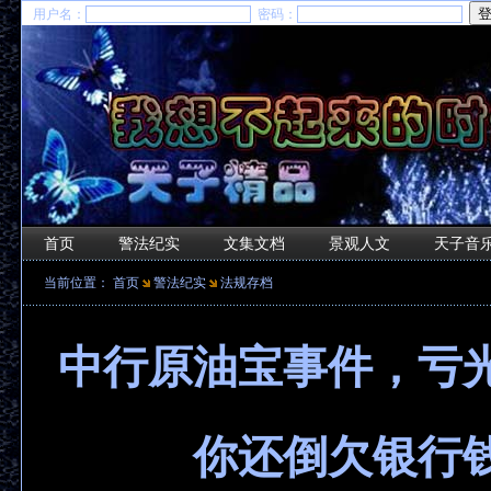
用户名：
密码：
首页
警法纪实
文集文档
景观人文
天子音
当前位置：
首页
警法纪实
法规存档
中行原油宝事件，亏
你还倒欠银行