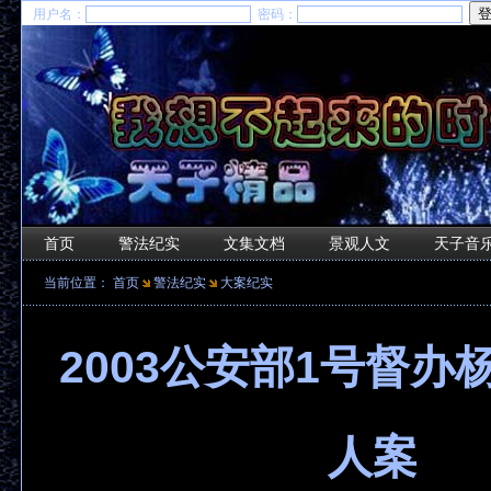
用户名：
密码：
首页
警法纪实
文集文档
景观人文
天子音
当前位置：
首页
警法纪实
大案纪实
2003公安部1号督办
人案