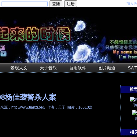
加入
：
景观人文
天子音乐
自用软件
图片频道
SW
推
008杨佳袭警杀人案
你
7 来源：http://www.tianzi.org/ 作者：天子 阅读：16613次
相