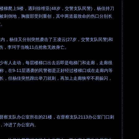
梯爬上9楼，遇到徐维亚(48岁，交警支队民警)，杨佳持刀
被刺倒地，胸腹部受到重创，其中两道最致命的伤口分别长
亡。
道内，杨佳又分别突然袭击了王凌云(27岁，交警支队民警)和
重伤，李珂于当晚11点抢救无效身亡。
少有人走动，每层楼梯口出去后即是电梯门和走廊，走廊很
称，在9-11层遇袭的民警都是正好经过楼梯口或在走廊内等
长，但杨佳突然蹿出举刀就刺，再加上走廊狭窄不易躲闪，
察支队办公室所在的21楼，在督察支队2113办公室门口刺
，冲进了办公室内。