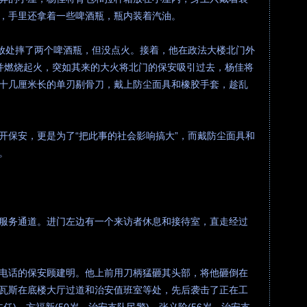
，手里还拿着一些啤酒瓶，瓶内装着汽油。
停放处摔了两个啤酒瓶，但没点火。接着，他在政法大楼北门外
并燃烧起火，突如其来的大火将北门的保安吸引过去，杨佳将
十几厘米长的单刃剔骨刀，戴上防尘面具和橡胶手套，趁乱
开保安，更是为了“把此事的社会影响搞大”，而戴防尘面具和
。
服务通道。进门左边有一个来访者休息和接待室，直走经过
电话的保安顾建明。他上前用刀柄猛砸其头部，将他砸倒在
瓦斯在底楼大厅过道和治安值班室等处，先后袭击了正在工