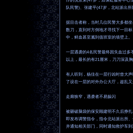
作的倪景荣(47岁，后保处服务中心主
队民警)、张建平(47岁，北站派出所
据目击者称，当时几位民警大多都坐
数刀，直到对方倒地才寻找下一目标
中，鲜血甚至溅到值班室的墙壁上。
一层遇袭的4名民警最终因失血过多
以上，最长的有21厘米，刀刀深及
有人听到，杨佳在一层行凶时曾大声
了设在一层的对外办公大厅，趁乱又
走廊狭窄，遇袭者不易躲闪
被砸破脑袋的保安顾建明不久后挣扎
即发布调警指令，指令北站派出所、
并通知相关部门，同时通知救护车到