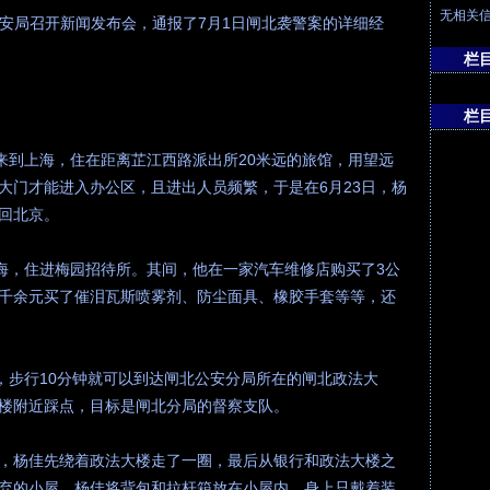
无相关
市公安局召开新闻发布会，通报了7月1日闸北袭警案的详细经
栏
栏
佳来到上海，住在距离芷江西路派出所20米远的旅馆，用望远
大门才能进入办公区，且进出人员频繁，于是在6月23日，杨
回北京。
上海，住进梅园招待所。其间，他在一家汽车维修店购买了3公
千余元买了催泪瓦斯喷雾剂、防尘面具、橡胶手套等等，还
出，步行10分钟就可以到达闸北公安分局所在的闸北政法大
楼附近踩点，目标是闸北分局的督察支队。
，杨佳先绕着政法大楼走了一圈，最后从银行和政法大楼之
弃的小屋，杨佳将背包和拉杆箱放在小屋内，身上只戴着装