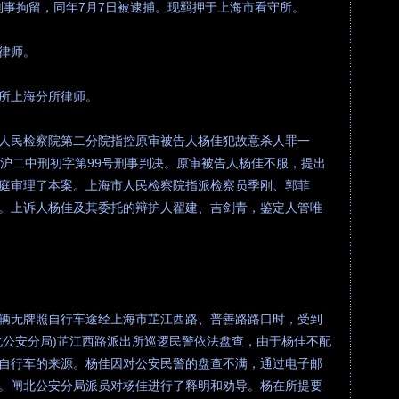
被刑事拘留，同年7月7日被逮捕。现羁押于上海市看守所。
律师。
所上海分所律师。
人民检察院第二分院指控原审被告人杨佳犯故意杀人罪一
08)沪二中刑初字第99号刑事判决。原审被告人杨佳不服，提出
庭审理了本案。上海市人民检察院指派检察员季刚、郭菲
。上诉人杨佳及其委托的辩护人翟建、吉剑青，鉴定人管唯
骑一辆无牌照自行车途经上海市芷江西路、普善路路口时，受到
北公安分局)芷江西路派出所巡逻民警依法盘查，由于杨佳不配
自行车的来源。杨佳因对公安民警的盘查不满，通过电子邮
。闸北公安分局派员对杨佳进行了释明和劝导。杨在所提要