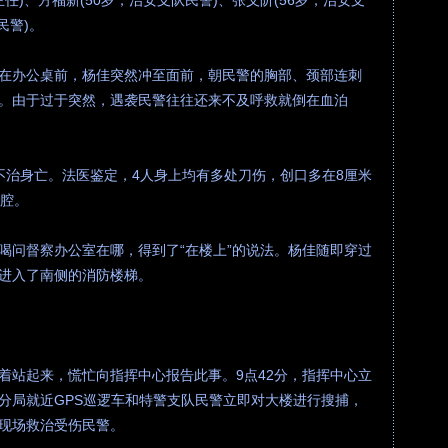
任)、方福新(50岁，治安支队民警)、张义阶(56岁，治安支
民警)。
在办公桌前，杨佳突然冲至面前，朝民警的胸部、颈部连刺
。由于过于突然，遇袭民警往往还来不及呼救就倒在血泊
不治身亡。法医鉴定，4人身上均有多处刀伤，创口多在8厘米
胸腔。
喝问督察办公室在哪，得到了“在楼上”的说法。杨佳随即穿过
进入了南侧的消防楼梯。
着站起来，慌忙向指挥中心报告此事。9点42分，指挥中心立
分局就近GPS巡逻车和特警支队民警立即对大楼进行搜捕，
现场救治受伤民警。