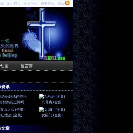
收藏
|
设为首页
|
会员中心
|
我要投稿
|
RSS
F动画
留言簿
荐资讯
给妈妈洗过脚吗
九号房 (全集)
青山之恋 (全集)
女囚门 (全集)
关文章