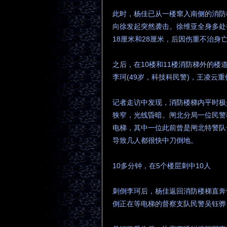
此时，杨佳已从一楼窜入南侧的消防楼
向徐发起突然袭击。徐维亚全身多处
18厘米和28厘米，后因伤重不治身
之后，在10楼和11楼消防梯外的楼
李珂(49岁，科技科民警)，王凌云
记者走访中发现，消防楼梯内平时极
狭窄，光线昏暗。闸北分局一位民警
电梯，其中一位此前曾是闸北特警队
导致几人都很快中刀倒地。
10多分钟，在5个楼层刺中10人
刺倒李珂后，杨佳返回消防楼梯直奔督
倒正在等电梯的督察支队民警吴钰骅