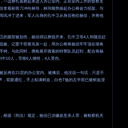
，一边挣扎着爬起来进入办公室内。正在室内工作的督察支
佳拿着剔骨刀冲向林玮，林玮顺势操起办公椅奋力招架。与
闻讯冲了进来，军人出身的孔中卫从身后抱住杨佳，并将他
卫的腹部被划伤，杨佳得以挣脱开来。孔中卫等4人和随后赶
侃敏、记委干部黄兆泉一起，用办公椅将杨佳牢牢顶在墙角
手铐。与此同时，携枪展开搜索的特警队员赶到，配合将杨
中10人，导致6人牺牲，4人受伤。
被反拷在21层的办公室内。被擒后，他没说一句话，只是不
吼声，双眼通红，手上粘满鲜血，白色T恤的左半部已被鲜血浸
，根据《刑法》规定，杨佳已涉嫌故意杀人罪，被检察机关