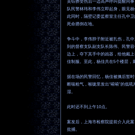
吴钰骅受伤后一边高声呼叫提醒同事
队民警林玮和李伟立即起身，眼见杨
此同时，隔壁记委监察室主任孔中卫
死命摁倒在地。
争斗中，李伟脖子附近被扎伤，孔中
到的督察支队副支队长陈伟、民警容
边上，夺下其手中的凶器，给他戴上
佳制服。至此，杨佳共在5个楼层，刺
据在场的民警回忆，杨佳被擒后暂时
断喘粗气，喉咙里发出“嗬嗬”的低
湿。
此时还不到上午10点。
案发后，上海市检察院提前介入此案
批捕。