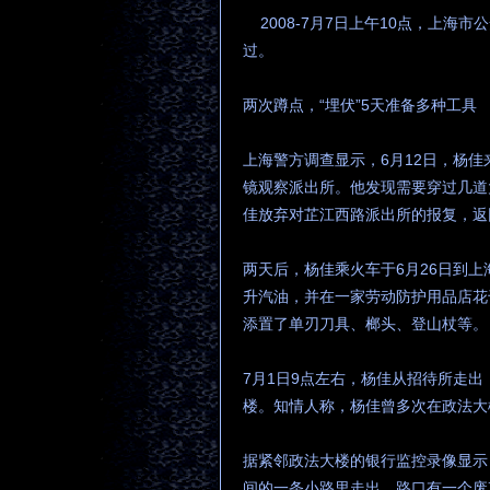
2008-7月7日上午10点，上海
过。
两次蹲点，“埋伏”5天准备多种工具
上海警方调查显示，6月12日，杨
镜观察派出所。他发现需要穿过几道
佳放弃对芷江西路派出所的报复，返
两天后，杨佳乘火车于6月26日到
升汽油，并在一家劳动防护用品店花
添置了单刃刀具、榔头、登山杖等。
7月1日9点左右，杨佳从招待所走
楼。知情人称，杨佳曾多次在政法大
据紧邻政法大楼的银行监控录像显示
间的一条小路里走出。路口有一个废