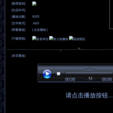
[推荐级别]
[出品年代]
[播放次数]
9335
[文件格式]
.mp3
[弹窗播放]
[
点击播放
]
[下载帮助]
发表评论
加入收藏夹
错误报告
[本页播放]