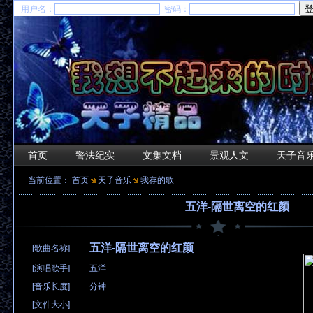
用户名：
密码：
首页
警法纪实
文集文档
景观人文
天子音
当前位置：
首页
天子音乐
我存的歌
五洋-隔世离空的红颜
五洋-隔世离空的红颜
[歌曲名称]
[演唱歌手]
五洋
[音乐长度]
分钟
[文件大小]