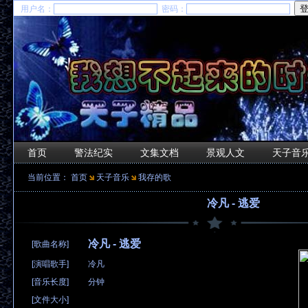
用户名：
密码：
首页
警法纪实
文集文档
景观人文
天子音
当前位置：
首页
天子音乐
我存的歌
冷凡 - 逃爱
冷凡 - 逃爱
[歌曲名称]
[演唱歌手]
冷凡
[音乐长度]
分钟
[文件大小]