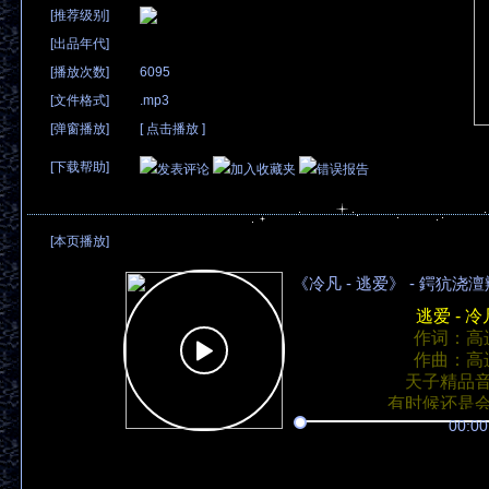
[推荐级别]
[出品年代]
[播放次数]
6095
[文件格式]
.mp3
[弹窗播放]
[
点击播放
]
[下载帮助]
发表评论
加入收藏夹
错误报告
[本页播放]