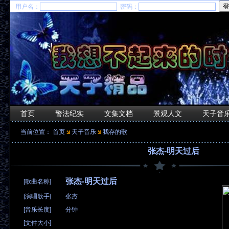
用户名：
密码：
首页
警法纪实
文集文档
景观人文
天子音
当前位置：
首页
天子音乐
我存的歌
张杰-明天过后
张杰-明天过后
[歌曲名称]
[演唱歌手]
张杰
[音乐长度]
分钟
[文件大小]