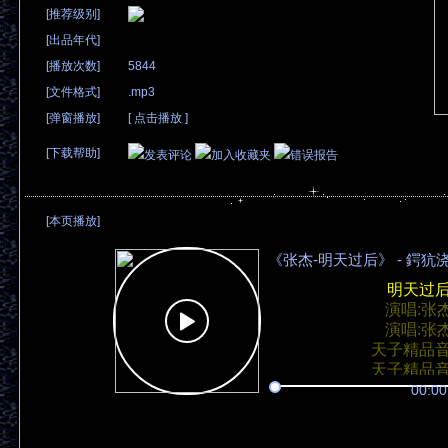
[推荐级别]
[出品年代]
[播放次数]
5844
[文件格式]
.mp3
[弹窗播放]
[
点击播放
]
[下载帮助]
发表评论
加入收藏夹
错误报告
[本页播放]