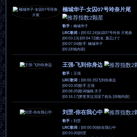
楠城华子-女囚07号玲奈片尾
歌手：
楠城华子
LRC歌词：
[00:02.24]女囚07号玲奈 片尾曲
[00:03.13] [00:04.72]歌名: 翼広げて
[00:07.04]歌手: 楠城华子
[00 [
详细内容
]
王强-飞到你身边
歌手：
王强
LRC歌词：
[00:00.35]飞到你身边
[00:03.35]歌手:王强
[00:06.05]歌词编辑:天子
[00:16.17]梦里哭泣泪湿了枕头 [
详细内容
]
刘罡-你在我心中
歌手：
刘罡
LRC歌词：
[00:00.00]你在我心中
[00:03.00]刘罡