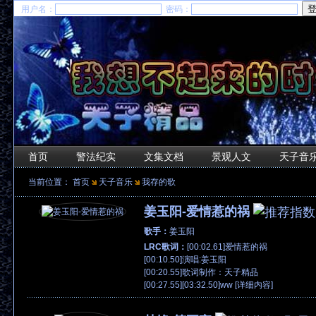
用户名：
密码：
首页
警法纪实
文集文档
景观人文
天子音
当前位置：
首页
天子音乐
我存的歌
姜玉阳-爱情惹的祸
歌手：
姜玉阳
LRC歌词：
[00:02.61]爱情惹的祸
[00:10.50]演唱:姜玉阳
[00:20.55]歌词制作：天子精品
[00:27.55][03:32.50]ww [
详细内容
]