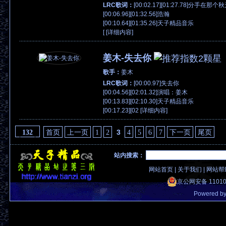
LRC歌词：
[00:02.17][01:27.78]分手在那个
[00:06.96][01:32.56]浩瀚
[00:10.64][01:35.26]天子精品音乐
[ [
详细内容
]
姜木-失去你
歌手：
姜木
LRC歌词：
[00:00.97]失去你
[00:04.56][02:01.32]演唱：姜木
[00:13.83][02:10.30]天子精品音乐
[00:17.23][02 [
详细内容
]
3
首页
上一页
1
2
4
5
6
7
下一页
尾页
132
站内搜索：
网站首页
|
关于我们
|
网站帮
京公网安备 11010
Powered b