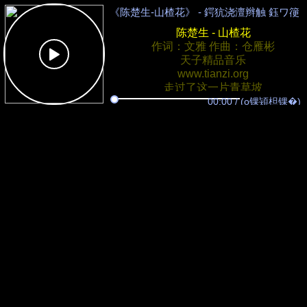
《陈楚生-山楂花》
- 鍔犺浇澶辫触 鈺ワ箯鈺�
陈楚生 - 山楂花
作词：文雅 作曲：仓雁彬
天子精品音乐
www.tianzi.org
走过了这一片青草坡
有棵树在那儿等着
00:00
/
(o锞熲柦锞�)
它守着你和我的村落
站立成一个传说
山楂树开满了花
落在你羞涩脸颊
山楂树开满了花
我等你一句回答
可是我先走了 纵然太不舍
别哭我亲爱的 你要好好的
在时间的尽头 你定会看见我
唱着歌在等你微笑着
天子精品音乐
www.tianzi.org
就算我最后碎成粉末
也有你为我而活
只要我还能被你记得